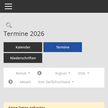
Toggle navigation
Rechercheauswahl
Termine 2026
Kalender
Termine
Niederschriften
Monat
August
2026
Aktuell
Amt Darß/Fischland
Keine Daten gefunden.