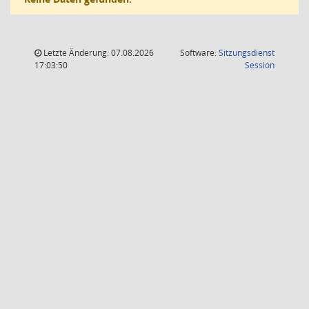
Letzte Änderung: 07.08.2026
Software:
Sitzungsdienst
(Wird in
17:03:50
Session