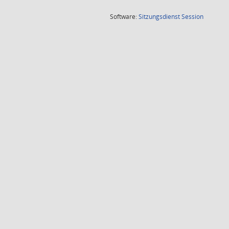
(Wird in
Software:
Sitzungsdienst
Session