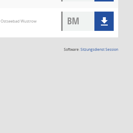
BM
7 Ostseebad Wustrow
(Wird in
Software:
Sitzungsdienst
Session