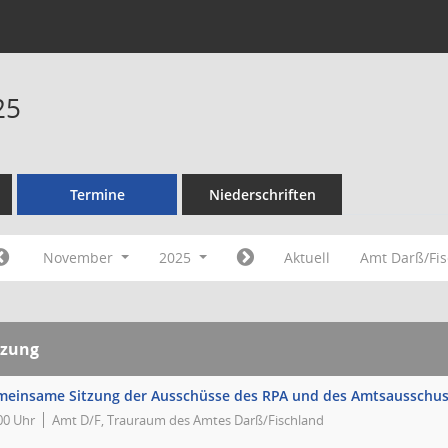
25
Termine
Niederschriften
November
2025
Aktuell
Amt Darß/Fi
tzung
meinsame Sitzung der Ausschüsse des RPA und des Amtsausschu
00 Uhr
Amt D/F, Trauraum des Amtes Darß/Fischland