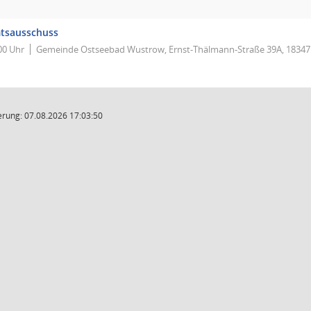
tsausschuss
00 Uhr
Gemeinde Ostseebad Wustrow, Ernst-Thälmann-Straße 39A, 1834
rung: 07.08.2026 17:03:50