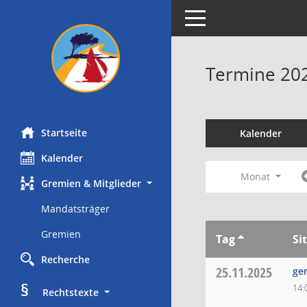
Toggle navigation
Termine 20
Startseite
Kalender
Kalender
Monat
Gremien & Mitglieder
Mandatsträger
Gremien
Tag
Si
Recherche
25.11.2025
ge
§
14:
     Rechtstexte