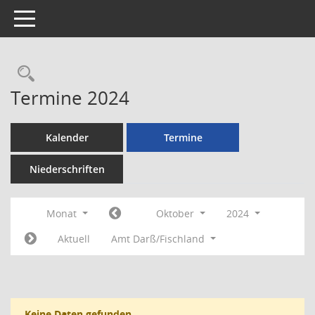
Toggle navigation
Rechercheauswahl
Termine 2024
Kalender
Termine
Niederschriften
Monat
Oktober
2024
Aktuell
Amt Darß/Fischland
Keine Daten gefunden.