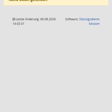
Letzte Änderung: 06.08.2026
Software:
Sitzungsdienst
(Wird in
14:03:31
Session