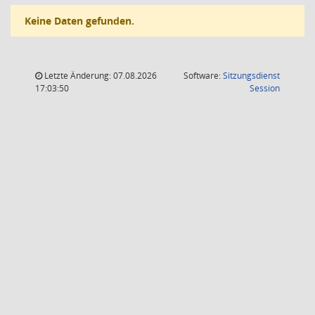
Keine Daten gefunden.
Letzte Änderung: 07.08.2026
Software:
Sitzungsdienst
(Wird in
17:03:50
Session