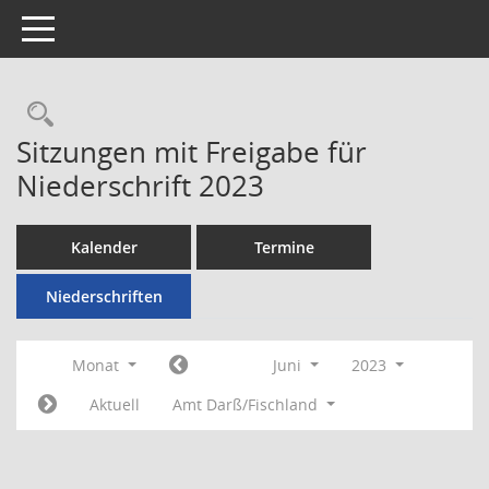
Toggle navigation
Rechercheauswahl
Sitzungen mit Freigabe für
Niederschrift 2023
Kalender
Termine
Niederschriften
Monat
Juni
2023
Aktuell
Amt Darß/Fischland