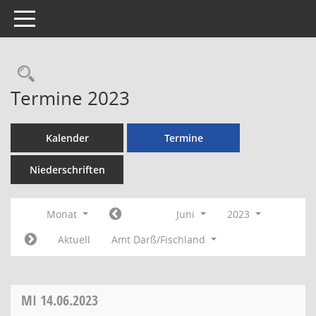
Toggle navigation
Rechercheauswahl
Termine 2023
Kalender
Termine
Niederschriften
Monat
Juni
2023
Aktuell
Amt Darß/Fischland
MI
14.06.2023