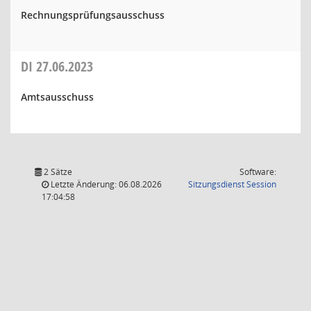
Rechnungsprüfungsausschuss
DI
27.06.2023
Amtsausschuss
2 Sätze
Software:
(Wird in
Letzte Änderung: 06.08.2026
Sitzungsdienst
Session
17:04:58