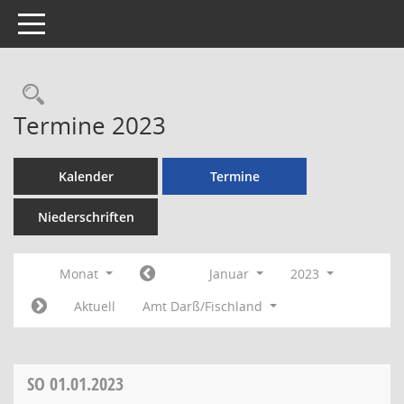
Toggle navigation
Rechercheauswahl
Termine 2023
Kalender
Termine
Niederschriften
Monat
Januar
2023
Aktuell
Amt Darß/Fischland
SO
01.01.2023