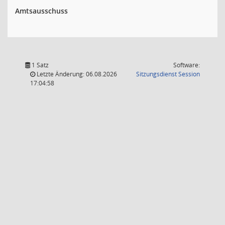
Amtsausschuss
1 Satz
Software:
(Wird in
Letzte Änderung: 06.08.2026
Sitzungsdienst
Session
17:04:58