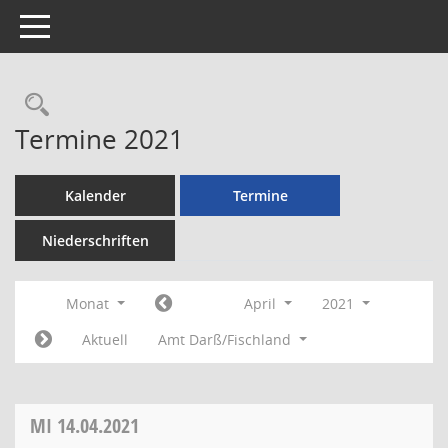
Toggle navigation
Rechercheauswahl
Termine 2021
Kalender
Termine
Niederschriften
Monat
April
2021
Aktuell
Amt Darß/Fischland
MI
14.04.2021