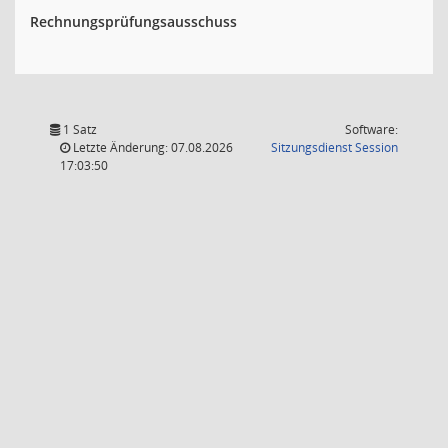
Rechnungsprüfungsausschuss
1 Satz
Software:
(Wird in
Letzte Änderung: 07.08.2026
Sitzungsdienst
Session
17:03:50