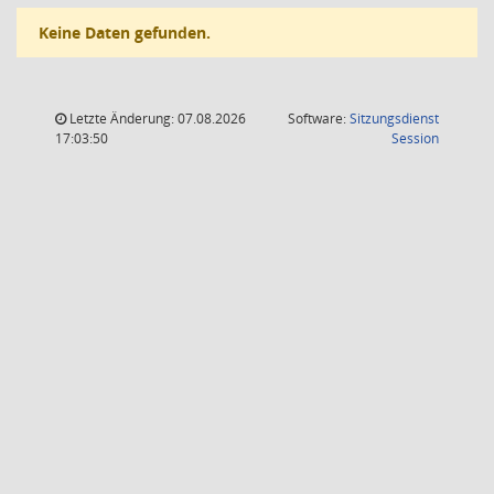
Keine Daten gefunden.
Letzte Änderung: 07.08.2026
Software:
Sitzungsdienst
(Wird in
17:03:50
Session