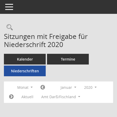
Toggle navigation
Rechercheauswahl
Sitzungen mit Freigabe für
Niederschrift 2020
Kalender
Termine
Niederschriften
Monat
Januar
2020
Aktuell
Amt Darß/Fischland