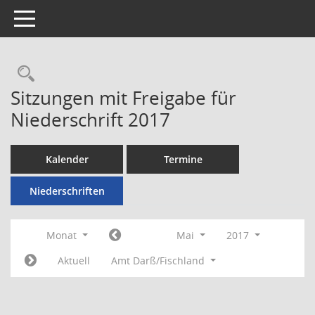
Toggle navigation
Rechercheauswahl
Sitzungen mit Freigabe für
Niederschrift 2017
Kalender
Termine
Niederschriften
Monat
Mai
2017
Aktuell
Amt Darß/Fischland