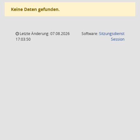
Keine Daten gefunden.
Letzte Änderung: 07.08.2026
Software:
Sitzungsdienst
(Wird in
17:03:50
Session