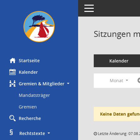
Toggle navigation
Sitzungen mi
Startseite
Kalender
Kalender
Monat
Gremien & Mitglieder
Mandatsträger
Gremien
Keine Daten gefun
Recherche
§
     Rechtstexte
Letzte Änderung: 07.08.