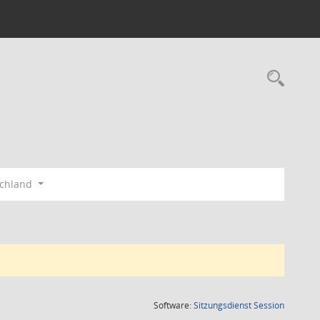
Rec
schland
(Wird in
Software:
Sitzungsdienst
Session