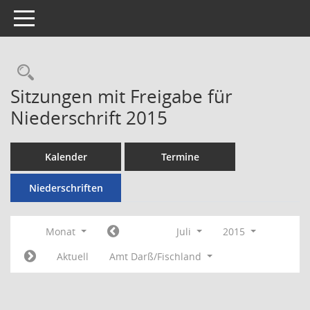
Toggle navigation
Rechercheauswahl
Sitzungen mit Freigabe für
Niederschrift 2015
Kalender
Termine
Niederschriften
Monat
Juli
2015
Aktuell
Amt Darß/Fischland