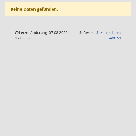
Keine Daten gefunden.
Letzte Änderung: 07.08.2026
Software:
Sitzungsdienst
(Wird in
17:03:50
Session