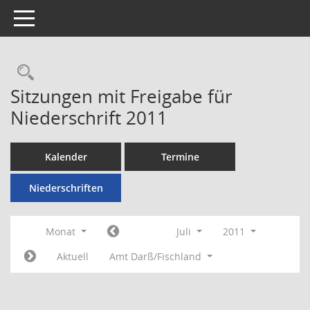
Toggle navigation
Rechercheauswahl
Sitzungen mit Freigabe für
Niederschrift 2011
Kalender
Termine
Niederschriften
Monat
Juli
2011
Aktuell
Amt Darß/Fischland