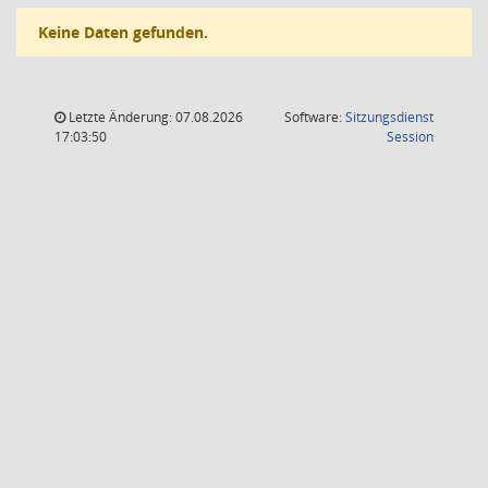
Keine Daten gefunden.
Letzte Änderung: 07.08.2026
Software:
Sitzungsdienst
(Wird in
17:03:50
Session