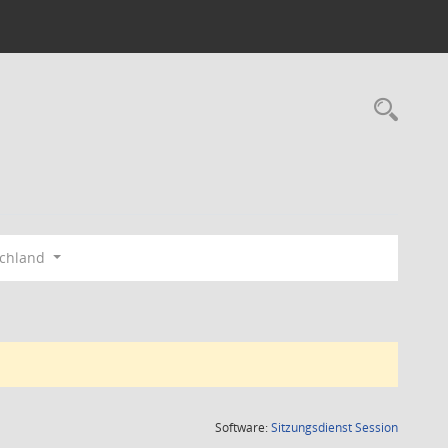
Rec
schland
(Wird in
Software:
Sitzungsdienst
Session