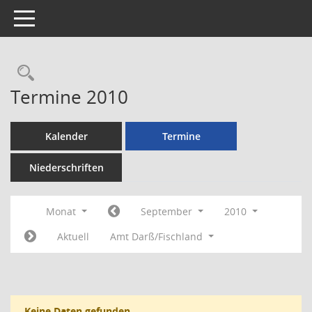
Toggle navigation
Rechercheauswahl
Termine 2010
Kalender
Termine
Niederschriften
Monat
September
2010
Aktuell
Amt Darß/Fischland
Keine Daten gefunden.