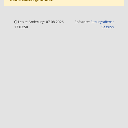
Letzte Änderung: 07.08.2026
Software:
Sitzungsdienst
(Wird in
17:03:50
Session