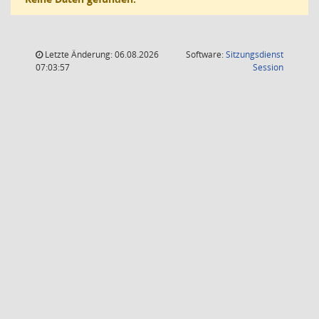
Letzte Änderung: 06.08.2026
Software:
Sitzungsdienst
(Wird in
07:03:57
Session