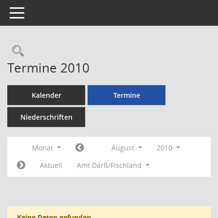
Toggle navigation
Rechercheauswahl
Termine 2010
Kalender
Termine
Niederschriften
Monat
August
2010
Aktuell
Amt Darß/Fischland
Keine Daten gefunden.