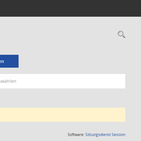
Rec
en
swählen
(Wird in
Software:
Sitzungsdienst
Session