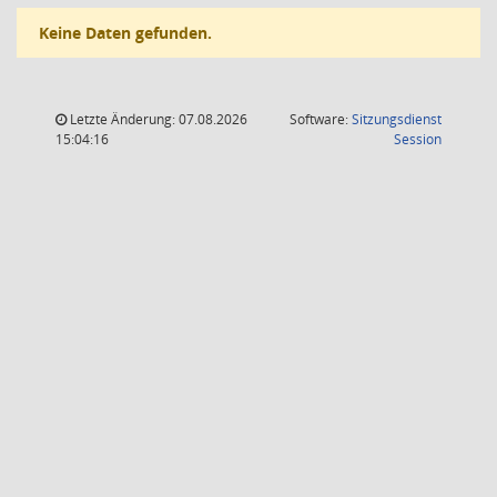
Keine Daten gefunden.
Letzte Änderung: 07.08.2026
Software:
Sitzungsdienst
(Wird in
15:04:16
Session