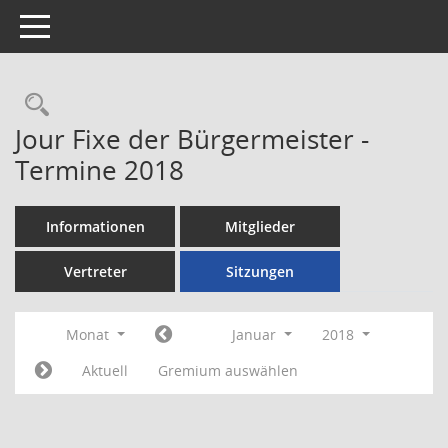
Toggle navigation
Rechercheauswahl
Jour Fixe der Bürgermeister -
Termine 2018
Informationen
Mitglieder
Vertreter
Sitzungen
Monat
Januar
2018
Aktuell
Gremium auswählen