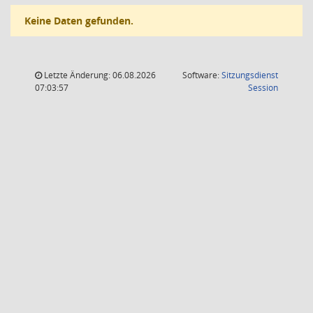
Keine Daten gefunden.
Letzte Änderung: 06.08.2026
Software:
Sitzungsdienst
(Wird in
07:03:57
Session