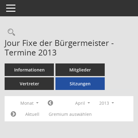
Toggle navigation
Rechercheauswahl
Jour Fixe der Bürgermeister -
Termine 2013
Informationen
Mitglieder
Vertreter
Sitzungen
Monat
April
2013
Aktuell
Gremium auswählen