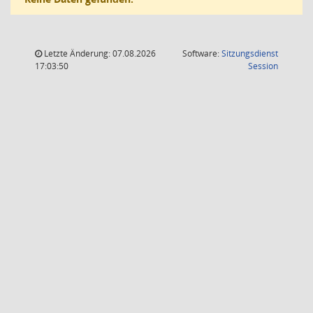
Letzte Änderung: 07.08.2026
Software:
Sitzungsdienst
(Wird in
17:03:50
Session