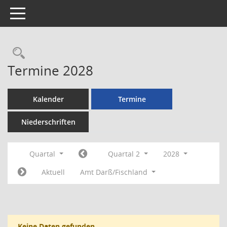
Toggle navigation
Rechercheauswahl
Termine 2028
Kalender
Termine
Niederschriften
Quartal
Quartal 2
2028
Aktuell
Amt Darß/Fischland
Keine Daten gefunden.