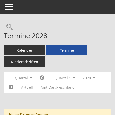
Toggle navigation
Rechercheauswahl
Termine 2028
Kalender
Termine
Niederschriften
Quartal
Quartal 1
2028
Aktuell
Amt Darß/Fischland
Keine Daten gefunden.