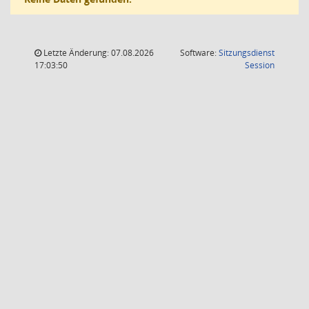
Letzte Änderung: 07.08.2026
Software:
Sitzungsdienst
(Wird in
17:03:50
Session