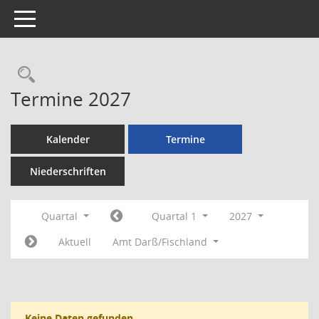
Toggle navigation
Rechercheauswahl
Termine 2027
Kalender
Termine
Niederschriften
Quartal
Quartal 1
2027
Aktuell
Amt Darß/Fischland
Keine Daten gefunden.