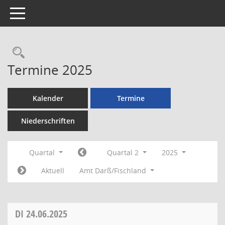
Toggle navigation
Rechercheauswahl
Termine 2025
Kalender
Termine
Niederschriften
Quartal
Quartal 2
2025
Aktuell
Amt Darß/Fischland
DI
24.06.2025