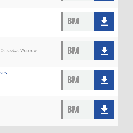
BM
BM
7 Ostseebad Wustrow
sses
BM
BM