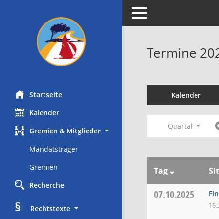
Toggle navigation
Termine 20
Startseite
Kalender
Kalender
Quartal
Gremien & Mitglieder
Mandatsträger
Gremien
Tag
Si
Recherche
07.10.2025
Fi
§
16:
     Rechtstexte