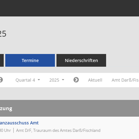
25
Termine
Niederschriften
Quartal 4
2025
Aktuell
Amt Darß/Fi
tzung
nanzausschuss Amt
30 Uhr
Amt D/F, Trauraum des Amtes Darß/Fischland