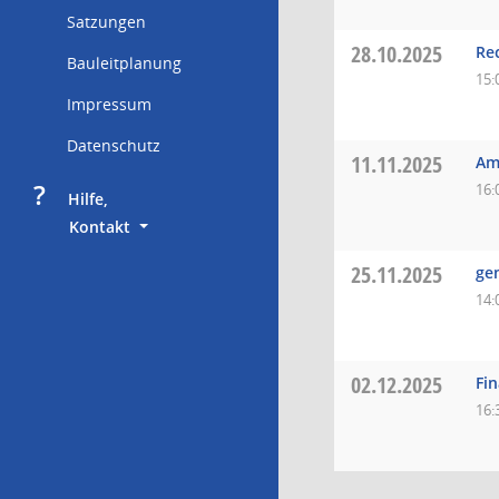
Satzungen
28.10.2025
Re
Bauleitplanung
15:
Impressum
Datenschutz
11.11.2025
Am
?
16:
     Hilfe,
        Kontakt
25.11.2025
ge
14:
02.12.2025
Fi
16: