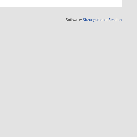
(Wird in
Software:
Sitzungsdienst
Session