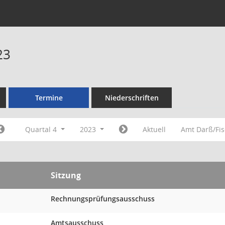
23
Termine
Niederschriften
Quartal 4
2023
Aktuell
Amt Darß/Fi
Sitzung
Rechnungsprüfungsausschuss
Amtsausschuss