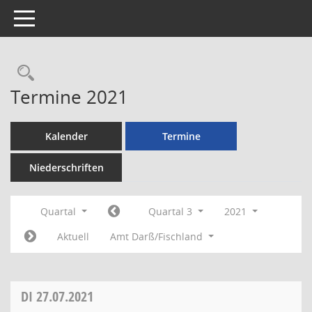
Toggle navigation
Rechercheauswahl
Termine 2021
Kalender
Termine
Niederschriften
Quartal
Quartal 3
2021
Aktuell
Amt Darß/Fischland
DI
27.07.2021