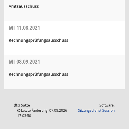
Amtsausschuss
MI
11.08.2021
Rechnungsprüfungsausschuss
MI
08.09.2021
Rechnungsprüfungsausschuss
3 Sätze
Software:
(Wird in
Letzte Änderung: 07.08.2026
Sitzungsdienst
Session
17:03:50