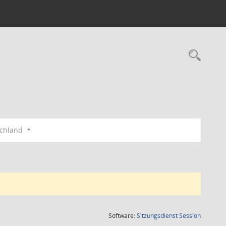
Rec
schland
(Wird in
Software:
Sitzungsdienst
Session