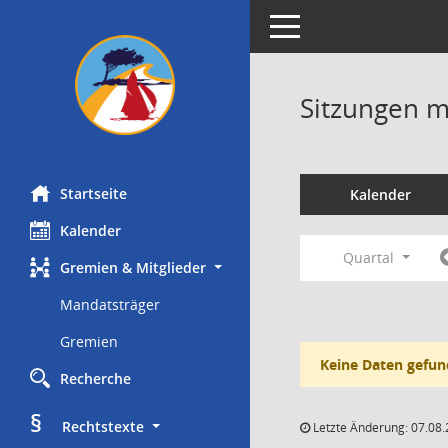
Toggle navigation
Sitzungen mi
Startseite
Kalender
Kalender
Quartal
Gremien & Mitglieder
Mandatsträger
Gremien
Keine Daten gefun
Recherche
§
     Rechtstexte
Letzte Änderung: 07.08.