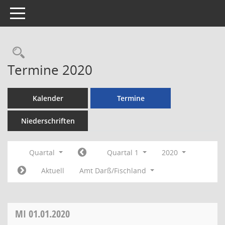
Toggle navigation
Rechercheauswahl
Termine 2020
Kalender
Termine
Niederschriften
Quartal
Quartal 1
2020
Aktuell
Amt Darß/Fischland
MI
01.01.2020