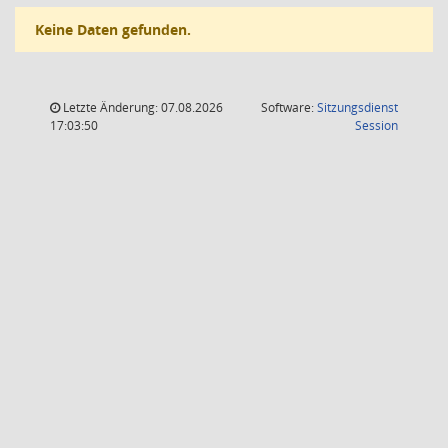
Keine Daten gefunden.
Letzte Änderung: 07.08.2026
Software:
Sitzungsdienst
(Wird in
17:03:50
Session