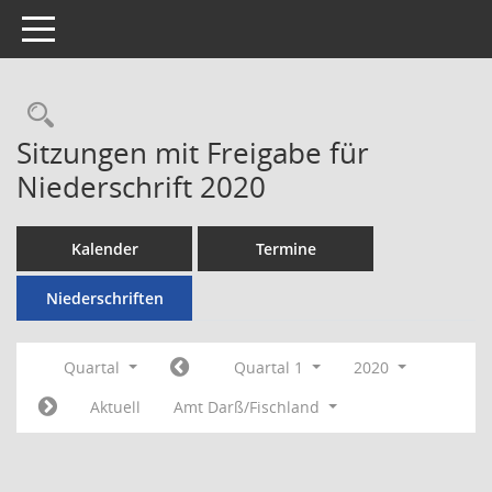
Toggle navigation
Rechercheauswahl
Sitzungen mit Freigabe für
Niederschrift 2020
Kalender
Termine
Niederschriften
Quartal
Quartal 1
2020
Aktuell
Amt Darß/Fischland