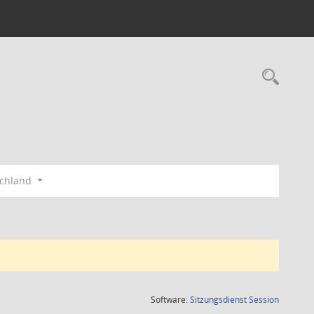
Rec
schland
(Wird in
Software:
Sitzungsdienst
Session