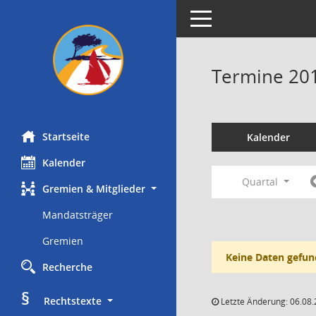
Toggle navigation
Termine 20
Startseite
Kalender
Kalender
Quartal
Gremien & Mitglieder
Mandatsträger
Gremien
Keine Daten gefun
Recherche
§
     Rechtstexte
Letzte Änderung: 06.08.