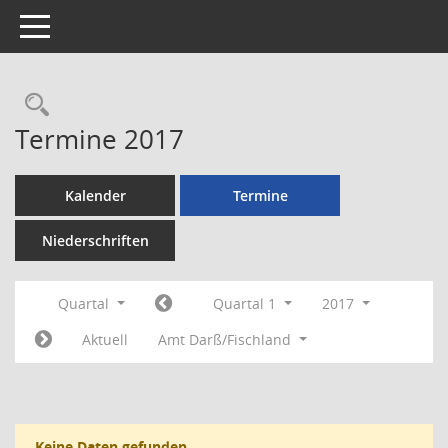
Toggle navigation
Rechercheauswahl
Termine 2017
Kalender
Termine
Niederschriften
Quartal
Quartal 1
2017
Aktuell
Amt Darß/Fischland
Keine Daten gefunden.