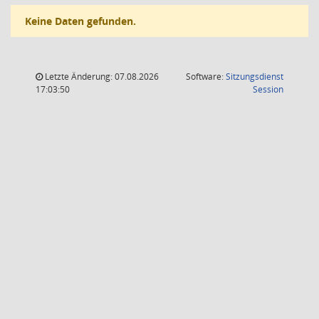
Keine Daten gefunden.
Letzte Änderung: 07.08.2026
Software:
Sitzungsdienst
(Wird in
17:03:50
Session