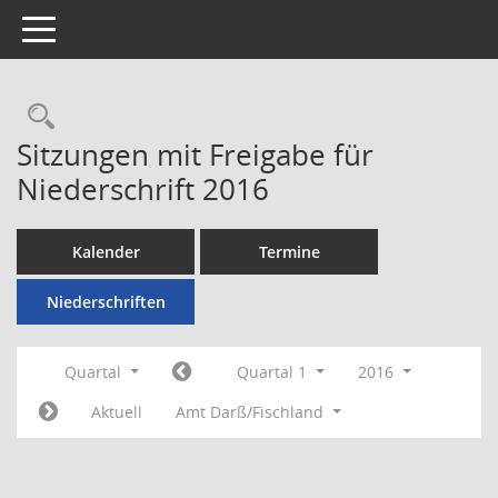
Toggle navigation
Rechercheauswahl
Sitzungen mit Freigabe für
Niederschrift 2016
Kalender
Termine
Niederschriften
Quartal
Quartal 1
2016
Aktuell
Amt Darß/Fischland