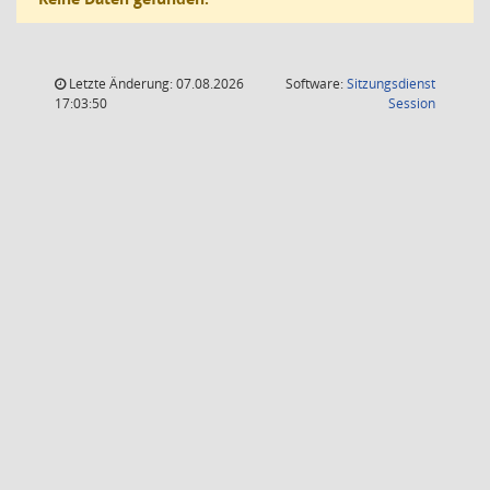
Letzte Änderung: 07.08.2026
Software:
Sitzungsdienst
(Wird in
17:03:50
Session