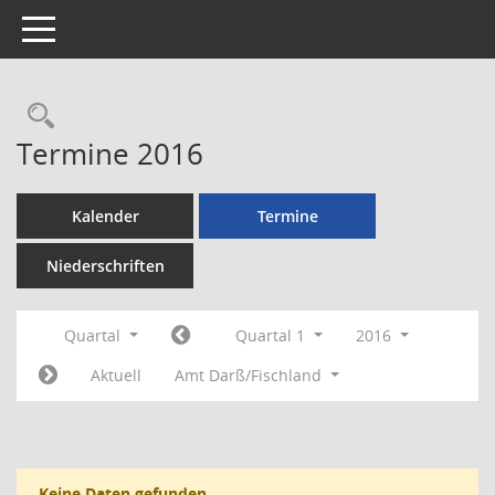
Toggle navigation
Rechercheauswahl
Termine 2016
Kalender
Termine
Niederschriften
Quartal
Quartal 1
2016
Aktuell
Amt Darß/Fischland
Keine Daten gefunden.