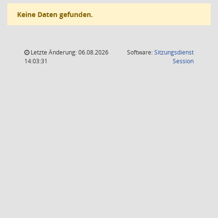
Keine Daten gefunden.
Letzte Änderung: 06.08.2026
Software:
Sitzungsdienst
(Wird in
14:03:31
Session