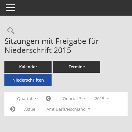
Toggle navigation
Rechercheauswahl
Sitzungen mit Freigabe für
Niederschrift 2015
Kalender
Termine
Niederschriften
Quartal
Quartal 3
2015
Aktuell
Amt Darß/Fischland