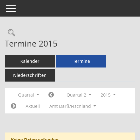
Toggle navigation
Rechercheauswahl
Termine 2015
Kalender
Termine
Niederschriften
Quartal
Quartal 2
2015
Aktuell
Amt Darß/Fischland
Keine Daten gefunden.