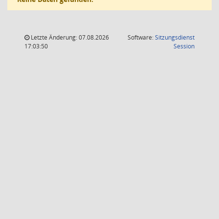
Letzte Änderung: 07.08.2026
Software:
Sitzungsdienst
(Wird in
17:03:50
Session