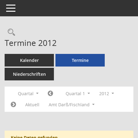
Toggle navigation
Rechercheauswahl
Termine 2012
Kalender
Termine
Niederschriften
Quartal
Quartal 1
2012
Aktuell
Amt Darß/Fischland
Keine Daten gefunden.