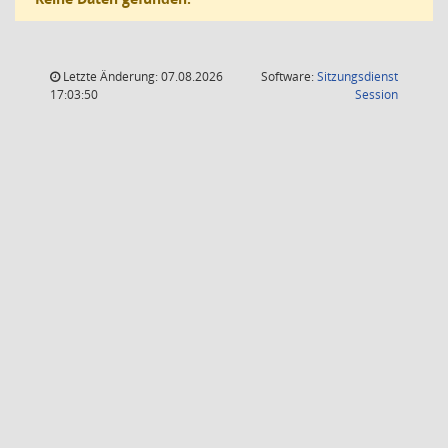
Letzte Änderung: 07.08.2026
Software:
Sitzungsdienst
(Wird in
17:03:50
Session