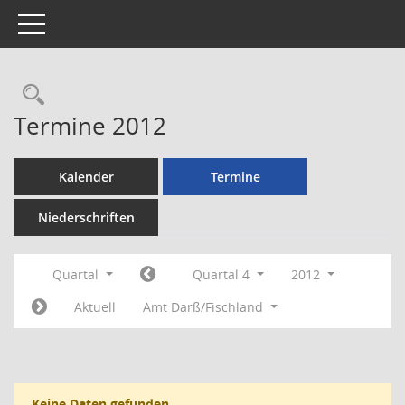
Toggle navigation
Rechercheauswahl
Termine 2012
Kalender
Termine
Niederschriften
Quartal
Quartal 4
2012
Aktuell
Amt Darß/Fischland
Keine Daten gefunden.