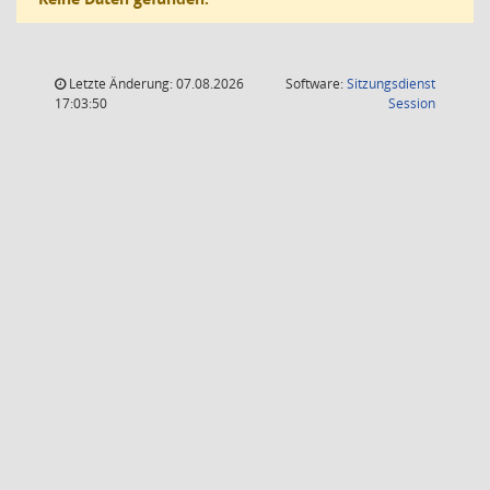
Letzte Änderung: 07.08.2026
Software:
Sitzungsdienst
(Wird in
17:03:50
Session