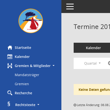
Toggle navigation
Termine 20
Startseite
Kalender
Kalender
Quartal
Gremien & Mitglieder
Mandatsträger
Gremien
Keine Daten gefun
Recherche
§
     Rechtstexte
Letzte Änderung: 06.08.