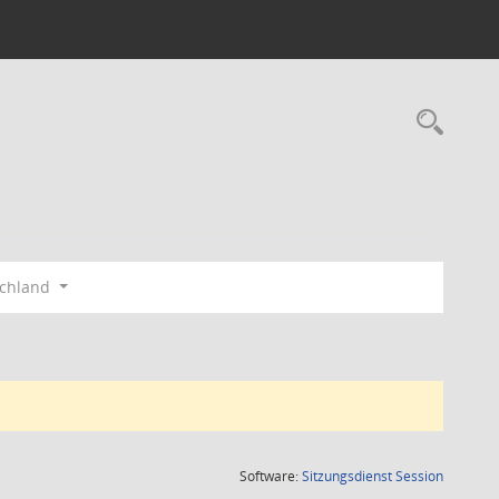
Rec
schland
(Wird in
Software:
Sitzungsdienst
Session