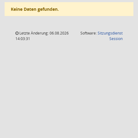
Keine Daten gefunden.
Letzte Änderung: 06.08.2026
Software:
Sitzungsdienst
(Wird in
14:03:31
Session