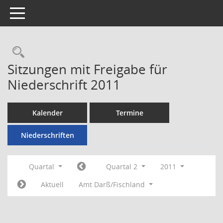
Toggle navigation
Rechercheauswahl
Sitzungen mit Freigabe für
Niederschrift 2011
Kalender
Termine
Niederschriften
Quartal
Quartal 2
2011
Aktuell
Amt Darß/Fischland