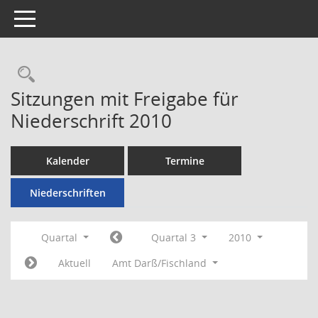
Toggle navigation
Rechercheauswahl
Sitzungen mit Freigabe für
Niederschrift 2010
Kalender
Termine
Niederschriften
Quartal
Quartal 3
2010
Aktuell
Amt Darß/Fischland