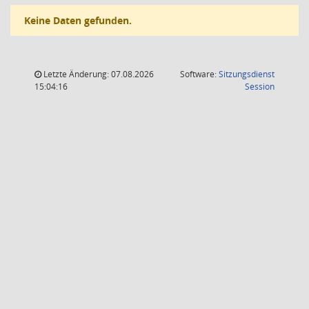
Keine Daten gefunden.
Letzte Änderung: 07.08.2026
Software:
Sitzungsdienst
(Wird in
15:04:16
Session