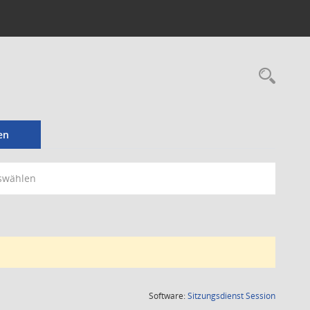
Rec
en
swählen
(Wird in
Software:
Sitzungsdienst
Session