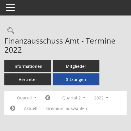
Toggle navigation
Rechercheauswahl
Finanzausschuss Amt - Termine
2022
Informationen
Mitglieder
Vertreter
Sitzungen
Quartal
Quartal 2
2022
Aktuell
Gremium auswählen