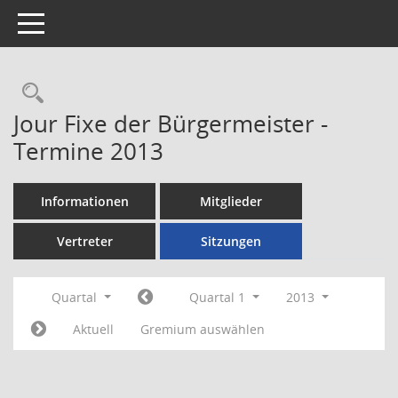
Toggle navigation
Rechercheauswahl
Jour Fixe der Bürgermeister -
Termine 2013
Informationen
Mitglieder
Vertreter
Sitzungen
Quartal
Quartal 1
2013
Aktuell
Gremium auswählen