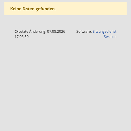
Keine Daten gefunden.
Letzte Änderung: 07.08.2026
Software:
Sitzungsdienst
(Wird in
17:03:50
Session