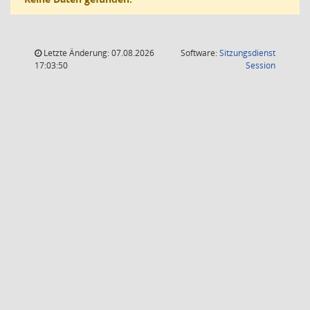
Letzte Änderung: 07.08.2026
Software:
Sitzungsdienst
(Wird in
17:03:50
Session