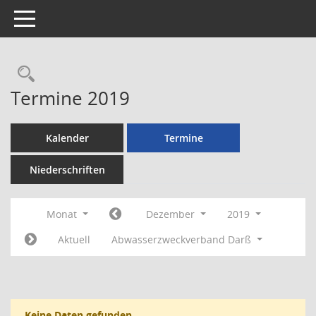
Toggle navigation
Rechercheauswahl
Termine 2019
Kalender
Termine
Niederschriften
Monat
Dezember
2019
Aktuell
Abwasserzweckverband Darß
Keine Daten gefunden.