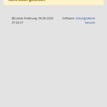
Letzte Änderung: 06.08.2026
Software:
Sitzungsdienst
(Wird in
07:03:57
Session