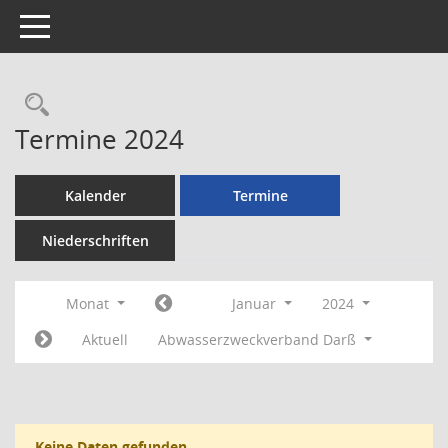
Toggle navigation
Rechercheauswahl
Termine 2024
Kalender
Termine
Niederschriften
Monat
Januar
2024
Aktuell
Abwasserzweckverband Darß
Keine Daten gefunden.