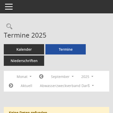
Toggle navigation
Rechercheauswahl
Termine 2025
Kalender
Termine
Niederschriften
Monat
September
2025
Aktuell
Abwasserzweckverband Darß
Keine Daten gefunden.