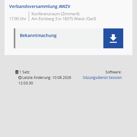
Verbandsversammlung AWZV
Konferenzraum (Zimmer4)
17:00 Uhr
Am Eichberg 3 in 18375 Wieck /Darß
Bekanntmachung
1 Satz
Software:
(Wird in
Letzte Änderung: 10.08.2026
Sitzungsdienst
Session
12:03:30