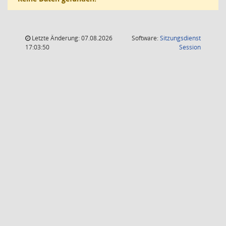
Letzte Änderung: 07.08.2026
Software:
Sitzungsdienst
(Wird in
17:03:50
Session