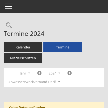
Toggle navigation
Rechercheauswahl
Termine 2024
Kalender
Termine
Niederschriften
Jahr
2024
Abwasserzweckverband Darß
Keine Daten gefunden.