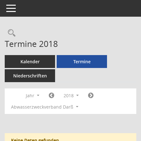
Toggle navigation
Rechercheauswahl
Termine 2018
Kalender
Termine
Niederschriften
Jahr
2018
Abwasserzweckverband Darß
Keine Daten gefunden.