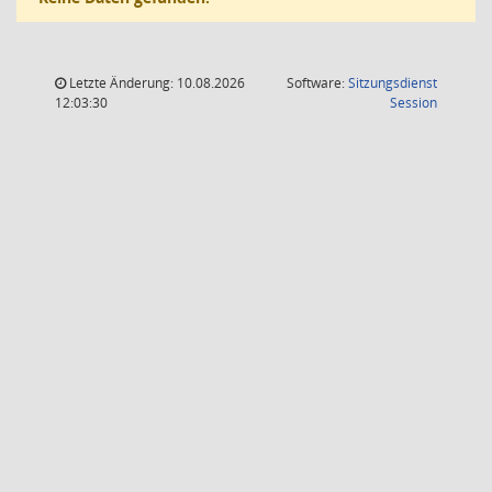
Letzte Änderung: 10.08.2026
Software:
Sitzungsdienst
(Wird in
12:03:30
Session