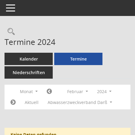
Toggle navigation
Rechercheauswahl
Termine 2024
Kalender
Termine
Niederschriften
Monat
Februar
2024
Aktuell
Abwasserzweckverband Darß
Keine Daten gefunden.